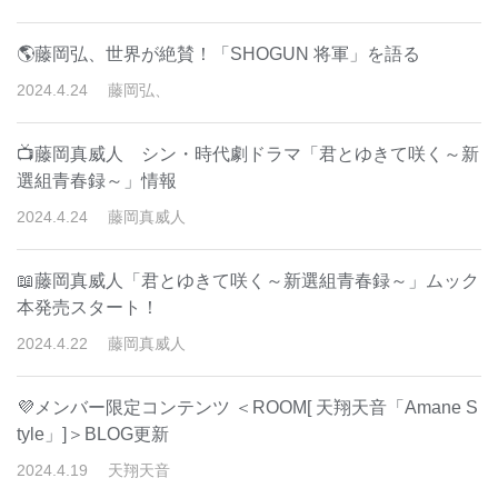
🌎藤岡弘、世界が絶賛！「SHOGUN 将軍」を語る
2024
.
4
.
24
藤岡弘、
📺藤岡真威人 シン・時代劇ドラマ「君とゆきて咲く～新
選組青春録～」情報
2024
.
4
.
24
藤岡真威人
📖藤岡真威人「君とゆきて咲く～新選組青春録～」ムック
本発売スタート！
2024
.
4
.
22
藤岡真威人
💜メンバー限定コンテンツ ＜ROOM[ 天翔天音「Amane S
tyle」]＞BLOG更新
2024
.
4
.
19
天翔天音