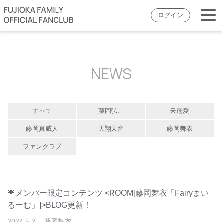
ログイン
NEWS
すべて
藤岡弘、
天翔愛
藤岡真威人
天翔天音
藤岡舞衣
ファンクラブ
💗メンバー限定コンテンツ <ROOM[藤岡舞衣「Fairyまい
るーむ」]>BLOG更新！
2024
.
5
.
2
藤岡舞衣