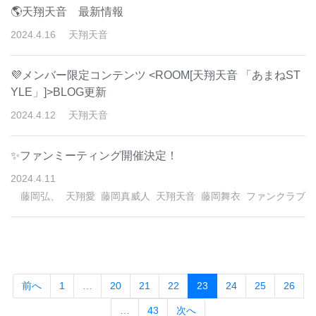
🌎天翔天音 最新情報
2024
.
4
.
16
天翔天音
💜メンバー限定コンテンツ <ROOM[天翔天音 「あまねST
YLE」]>BLOG更新
2024
.
4
.
12
天翔天音
✨ファンミーティング開催決定！
2024
.
4
.
11
藤岡弘、
天翔愛
藤岡真威人
天翔天音
藤岡舞衣
ファンクラブ
(current)
前へ
1
…
20
21
22
23
24
25
26
…
43
次へ