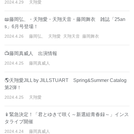
2024
.
4
.
29
天翔愛
📖藤岡弘、・天翔愛・天翔天音・藤岡舞衣 雑誌「25an
s」6月号登場！
2024
.
4
.
26
藤岡弘、
天翔愛
天翔天音
藤岡舞衣
📺藤岡真威人 出演情報
2024
.
4
.
25
藤岡真威人
🌎天翔愛JILL by JILLSTUART Spring&Summer Catalog
第2弾！
2024
.
4
.
25
天翔愛
📱緊急決定！「君とゆきて咲く～新選組青春録～」インス
タライブ開催
2024
.
4
.
24
藤岡真威人