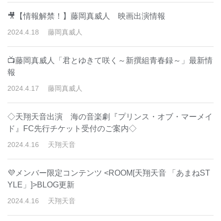
🎥【情報解禁！】藤岡真威人 映画出演情報
2024
.
4
.
18
藤岡真威人
📺藤岡真威人「君とゆきて咲く～新撰組青春録～」最新情
報
2024
.
4
.
17
藤岡真威人
◇天翔天音出演 海の音楽劇『プリンス・オブ・マーメイ
ド』FC先行チケット受付のご案内◇
2024
.
4
.
16
天翔天音
💜メンバー限定コンテンツ <ROOM[天翔天音 「あまねST
YLE」]>BLOG更新
2024
.
4
.
16
天翔天音