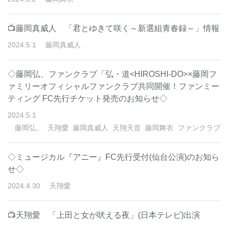
📺藤岡真威人 「君とゆきて咲く～新選組青春録～」情報
2024
.
5
.
1
藤岡真威人
◇藤岡弘、ファンクラブ「弘・道<HIROSHI-DO>×藤岡フ
ァミリーオフィシャルファンクラブ共同開催！ファンミー
ティング FC先行チケット発売のお知らせ◇
2024
.
5
.
1
藤岡弘、
天翔愛
藤岡真威人
天翔天音
藤岡舞衣
ファンクラブ
◇ミュージカル『アニー』FC先行受付(仙台公演)のお知ら
せ◇
2024
.
4
.
30
天翔愛
📺天翔愛 「上田と女が吠える夜」(日本テレビ)出演