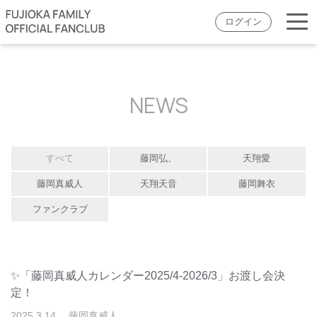
ログイン
NEWS
すべて
藤岡弘、
天翔愛
藤岡真威人
天翔天音
藤岡舞衣
ファンクラブ
✨「藤岡真威人カレンダー2025/4-2026/3」お渡し会決
定！
2025
.
3
.
14
藤岡真威人