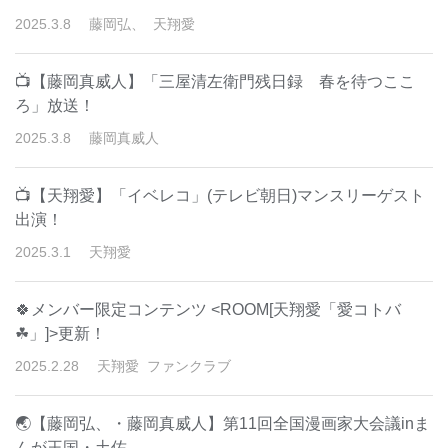
2025
.
3
.
8
藤岡弘、
天翔愛
📺【藤岡真威人】「三屋清左衛門残日録 春を待つここ
ろ」放送！
2025
.
3
.
8
藤岡真威人
📺【天翔愛】「イベレコ」(テレビ朝日)マンスリーゲスト
出演！
2025
.
3
.
1
天翔愛
🍀メンバー限定コンテンツ <ROOM[天翔愛「愛コトバ
☘」]>更新！
2025
.
2
.
28
天翔愛
ファンクラブ
🌏【藤岡弘、・藤岡真威人】第11回全国漫画家大会議inま
んが王国・土佐