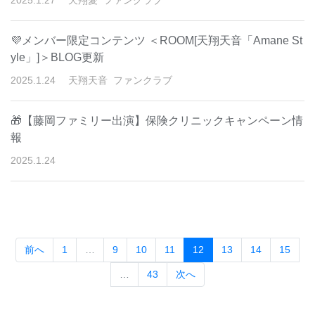
2025
.
1
.
27
天翔愛
ファンクラブ
💜メンバー限定コンテンツ ＜ROOM[天翔天音「Amane St
yle」]＞BLOG更新
2025
.
1
.
24
天翔天音
ファンクラブ
🎁【藤岡ファミリー出演】保険クリニックキャンペーン情
報
2025
.
1
.
24
(current)
前へ
1
…
9
10
11
12
13
14
15
…
43
次へ