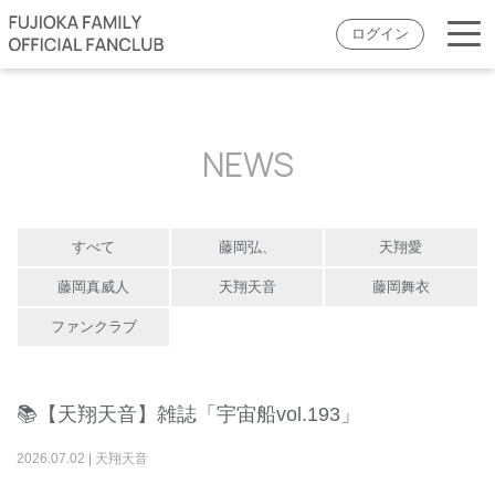
ログイン
NEWS
すべて
藤岡弘、
天翔愛
藤岡真威人
天翔天音
藤岡舞衣
ファンクラブ
📚【天翔天音】雑誌「宇宙船vol.193」
2026
.
07
.
02
|
天翔天音