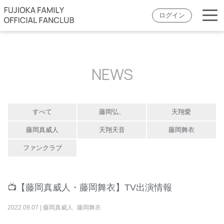
ログイン
NEWS
すべて
藤岡弘、
天翔愛
藤岡真威人
天翔天音
藤岡舞衣
ファンクラブ
📺【藤岡真威人・藤岡舞衣】TV出演情報
2022
.
09
.
07
|
藤岡真威人
藤岡舞衣