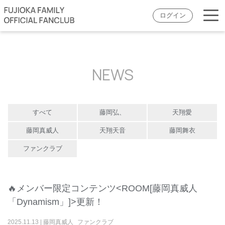
ログイン
NEWS
すべて
藤岡弘、
天翔愛
藤岡真威人
天翔天音
藤岡舞衣
ファンクラブ
🔥メンバー限定コンテンツ<ROOM[藤岡真威人
「Dynamism」]>更新！
2025
.
11
.
13
|
藤岡真威人
ファンクラブ