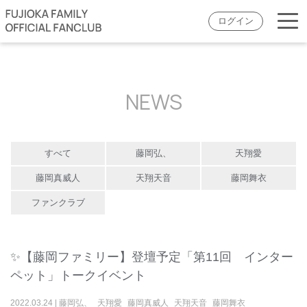
ログイン
NEWS
すべて
藤岡弘、
天翔愛
藤岡真威人
天翔天音
藤岡舞衣
ファンクラブ
✨【藤岡ファミリー】登壇予定「第11回 インター
ペット」トークイベント
2022
.
03
.
24
|
藤岡弘、
天翔愛
藤岡真威人
天翔天音
藤岡舞衣