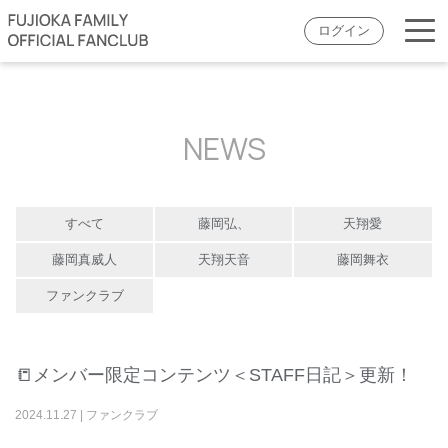
ログイン
NEWS
すべて
藤岡弘、
天翔愛
藤岡真威人
天翔天音
藤岡舞衣
ファンクラブ
📒メンバー限定コンテンツ＜STAFF日記＞更新！
2024
.
11
.
27
|
ファンクラブ