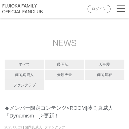
ログイン
NEWS
すべて
藤岡弘、
天翔愛
藤岡真威人
天翔天音
藤岡舞衣
ファンクラブ
🔥メンバー限定コンテンツ<ROOM[藤岡真威人
「Dynamism」]>更新！
2025
.
06
.
23
|
藤岡真威人
ファンクラブ