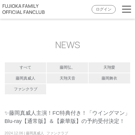
ログイン
NEWS
すべて
藤岡弘、
天翔愛
藤岡真威人
天翔天音
藤岡舞衣
ファンクラブ
✨藤岡真威人主演！FC特典付き！「ウイングマン」
Blu-ray【通常版】＆【豪華版】の予約受付決定！
2024
.
12
.
06
|
藤岡真威人
ファンクラブ