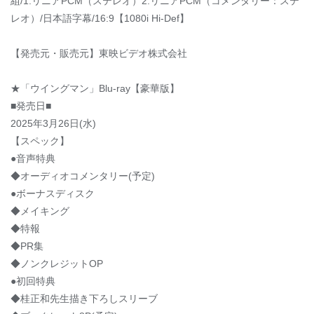
組/1.リニアPCM（ステレオ）2.リニアPCM（コメンタリー：ステ
レオ）/日本語字幕/16:9【1080i Hi-Def】
【発売元・販売元】東映ビデオ株式会社
★「ウイングマン」Blu-ray【豪華版】
■発売日■
2025年3月26日(水)
【スペック】
●音声特典
◆オーディオコメンタリー(予定)
●ボーナスディスク
◆メイキング
◆特報
◆PR集
◆ノンクレジットOP
●初回特典
◆桂正和先生描き下ろしスリーブ