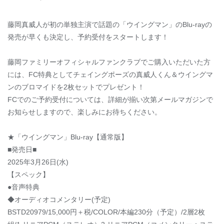
藤岡真威人が初の単独主演で話題の「ウイングマン」のBlu-rayの
発売が早くも決定し、予約受付をスタートします！
藤岡ファミリーオフィシャルファンクラブでご購入いただいた方
には、FC特典としてチェイングポーズの真威人くん＆ウイングマ
ンのブロマイドを2枚セットでプレゼント！
FCでのご予約受付については、詳細が揃い次第メールマガジンで
お知らせしますので、楽しみにお待ちください。
★「ウイングマン」Blu-ray【通常版】
■発売日■
2025年3月26日(水)
【スペック】
●音声特典
◆オーディオコメンタリー(予定)
BSTD20979/15,000円＋税/COLOR/本編230分（予定）/2層2枚